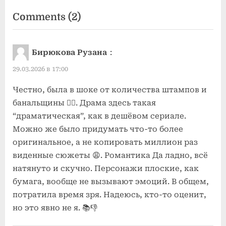
on
Comments
(2)
“Драматичные
истории
Бирюкова Рузана
:
с
29.03.2026 в 17:00
элементами
романтики”
Честно, была в шоке от количества штампов и
банальщины 🤦‍♀️. Драма здесь такая
“драматическая”, как в дешёвом сериале.
Можно же было придумать что-то более
оригинальное, а не копировать миллион раз
виденные сюжеты 😩. Романтика Да ладно, всё
натянуто и скучно. Персонажи плоские, как
бумага, вообще не вызывают эмоций. В общем,
потратила время зря. Надеюсь, кто-то оценит,
но это явно не я. 📚👎