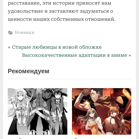
расставание, эти истории приносят нам
удовольствие и заставляют задуматься о
ценности наших собственных отношений.
Новинки
P
Навигация
Старые любимцы в новой обложке
r
N
Высококачественные адаптации в аниме
по
e
e
Рекомендуем
v
x
записям
i
t
o
P
u
o
s
s
P
t
o
:
s
t