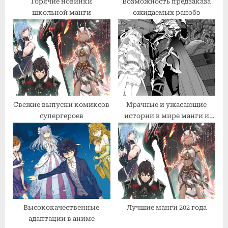
Горячие новинки
Возможность предзаказа
:
школьной манги
ожидаемых ранобэ
Свежие выпуски комиксов
Мрачные и ужасающие
супергероев
истории в мире манги и
ранобэ
Высококачественные
Лучшие манги 202 года
адаптации в аниме