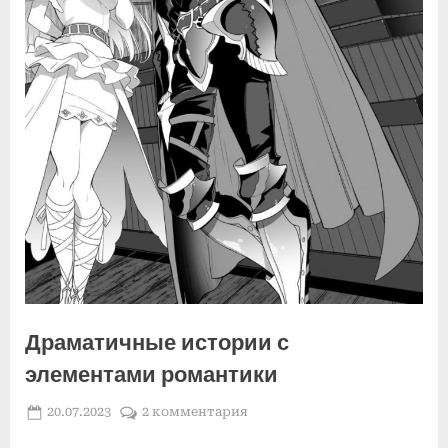
Драматичные истории с
элементами романтики
Posted
к
20.07.2023
2 комментария
By
on
записи