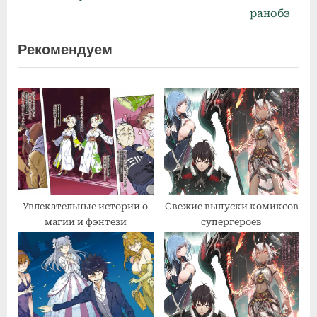
по
e
e
ранобэ
x
v
записям
Рекомендуем
t
i
P
o
o
u
s
s
t
P
:
o
s
t
:
Увлекательные истории о
Свежие выпуски комиксов
магии и фэнтези
супергероев