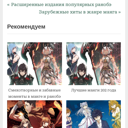
P
Навигация
Расширенные издания популярных ранобэ
r
N
Зарубежные хиты в жанре манга
по
e
e
Рекомендуем
v
x
записям
i
t
o
P
u
o
s
s
P
t
o
:
s
t
Смехотворные и забавные
Лучшие манги 202 года
:
моменты в манге и ранобэ