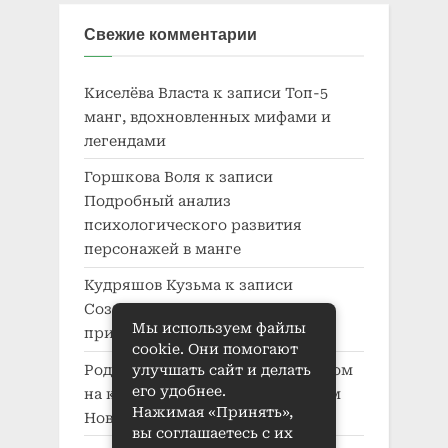
Свежие комментарии
Киселёва Власта
к записи
Топ-5
манг, вдохновленных мифами и
легендами
Горшкова Воля
к записи
Подробный анализ
психологического развития
персонажей в манге
Кудряшов Кузьма
к записи
Создание характера в манге:
Мы используем файлы
принципы и приемы
cookie. Они помогают
Родионова Беата
к записи
Автодом
улучшать сайт и делать
его удобнее.
на колесах: где купить в Нижнем
Нажимая «Принять»,
Новгороде
вы соглашаетесь с их