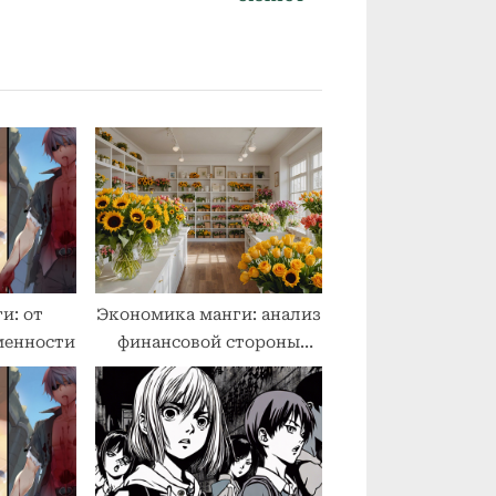
и: от
Экономика манги: анализ
менности
финансовой стороны
индустрии