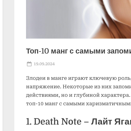
Топ-10 манг с самыми запо
Posted
By
19.09.2024
admin
on
Злодеи в манге играют ключевую роль
напряжение. Некоторые из них запом
действиями, но и глубиной характера.
топ-10 манг с самыми харизматичным
1. Death Note – Лайт Яг