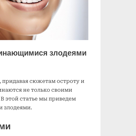
минающимися злодеями
, придавая сюжетам остроту и
инаются не только своими
 В этой статье мы приведем
и злодеями.
ами