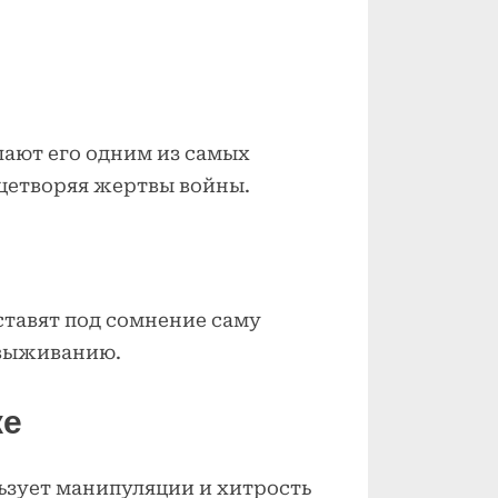
лают его одним из самых
цетворяя жертвы войны.
ставят под сомнение саму
 выживанию.
ке
ьзует манипуляции и хитрость