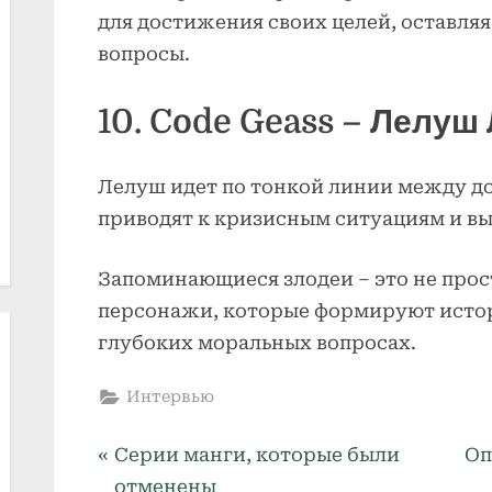
для достижения своих целей, оставля
вопросы.
10. Code Geass – Лелу
Лелуш идет по тонкой линии между до
приводят к кризисным ситуациям и вы
Запоминающиеся злодеи – это не прос
персонажи, которые формируют истор
глубоких моральных вопросах.
Интервью
P
N
Навигация
Серии манги, которые были
Оп
r
e
отменены