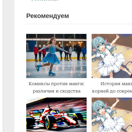
по
e
x
Рекомендуем
v
t
записям
i
P
o
o
u
s
s
t
P
:
o
s
t
Комиксы против манги:
История манг
различия и сходства
корней до совре
: