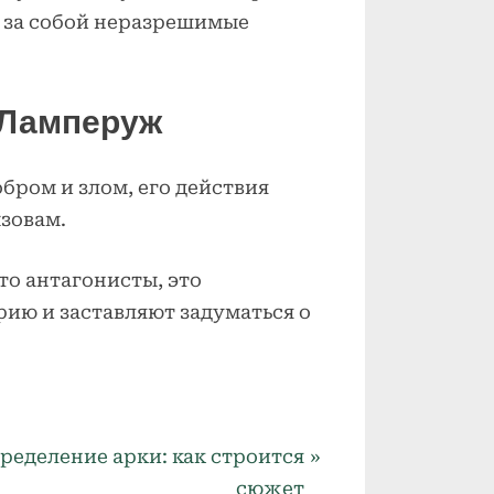
я за собой неразрешимые
ш Ламперуж
бром и злом, его действия
зовам.
то антагонисты, это
ию и заставляют задуматься о
ределение арки: как строится
сюжет