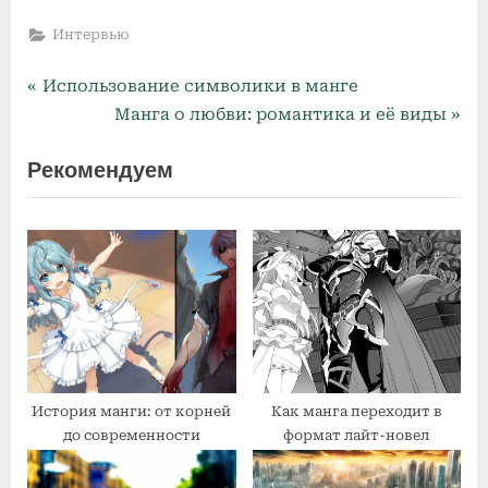
Интервью
P
Навигация
Использование символики в манге
r
N
Манга о любви: романтика и её виды
по
e
e
Рекомендуем
v
x
записям
i
t
o
P
u
o
s
s
P
t
o
:
s
t
История манги: от корней
Как манга переходит в
:
до современности
формат лайт-новел