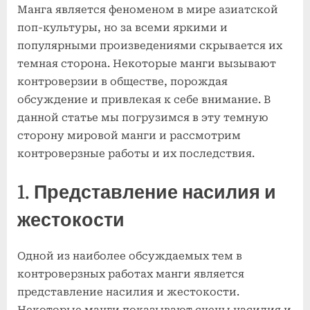
Манга является феноменом в мире азиатской
Темная
сторона
поп-культуры, но за всеми яркими и
мировой
популярными произведениями скрывается их
манги:
темная сторона. Некоторые манги вызывают
контроверзные
контроверзии в обществе, порождая
работы
обсуждение и привлекая к себе внимание. В
и
их
данной статье мы погрузимся в эту темную
последствия
сторону мировой манги и рассмотрим
контроверзные работы и их последствия.
1. Представление насилия и
жестокости
Одной из наиболее обсуждаемых тем в
контроверзных работах манги является
представление насилия и жестокости.