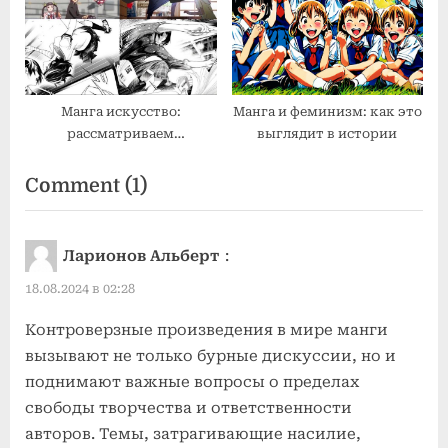
Манга искусство:
Манга и феминизм: как это
рассматриваем
выглядит в истории
перспективы манги в
музеях
on
Comment
(1)
“Темная
сторона
Ларионов Альберт
:
мировой
18.08.2024 в 02:28
манги:
контроверзные
Контроверзные произведения в мире манги
вызывают не только бурные дискуссии, но и
работы
поднимают важные вопросы о пределах
и
свободы творчества и ответственности
их
авторов. Темы, затрагивающие насилие,
последствия”