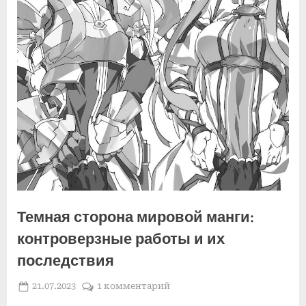
Темная сторона мировой манги:
контроверзные работы и их
последствия
Posted
к
21.07.2023
1 комментарий
By
on
записи