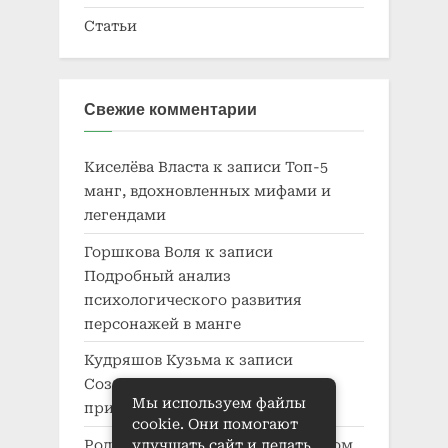
Статьи
Свежие комментарии
Киселёва Власта
к записи
Топ-5
манг, вдохновленных мифами и
легендами
Горшкова Воля
к записи
Подробный анализ
психологического развития
персонажей в манге
Кудряшов Кузьма
к записи
Создание характера в манге:
Мы используем файлы
принципы и приемы
cookie. Они помогают
Родионова Беата
к записи
Автодом
улучшать сайт и делать