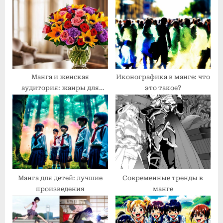
s
P
t
o
:
s
t
:
Манга и женская
Иконографика в манге: что
аудитория: жанры для
это такое?
женщин
Манга для детей: лучшие
Современные тренды в
произведения
манге