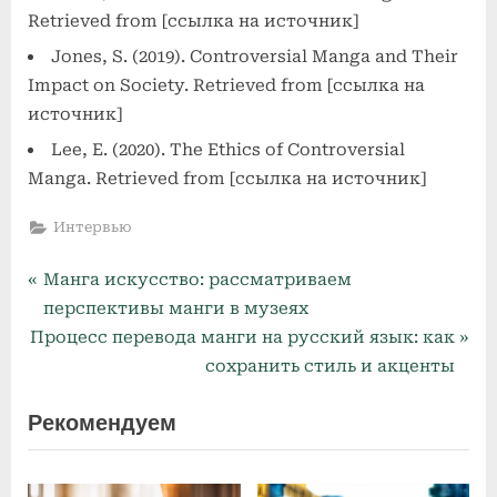
Retrieved from [ссылка на источник]
Jones, S. (2019). Controversial Manga and Their
Impact on Society. Retrieved from [ссылка на
источник]
Lee, E. (2020). The Ethics of Controversial
Manga. Retrieved from [ссылка на источник]
Интервью
P
Навигация
Манга искусство: рассматриваем
r
перспективы манги в музеях
по
N
e
Процесс перевода манги на русский язык: как
e
v
сохранить стиль и акценты
записям
x
i
Рекомендуем
t
o
P
u
o
s