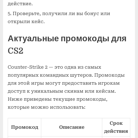
действие.
Проверьте, получили ли вы бонус или
открыли кейс.
Актуальные промокоды для
CS2
Counter-Strike 2 — это одна из самых
популярных командных шутеров. Промокоды
для этой игры могут предоставить игрокам
доступ к уникальным скинам или кейсам.
Ниже приведены текущие промокоды,
которые можно использовать:
Срок
Промокод
Описание
действия