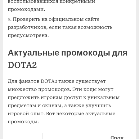
воспользовавшихся конкретными
промокодами.
Проверить на официальном сайте
разработчиков, если такая возможность
предусмотрена.
Актуальные промокоды для
DOTA2
Для фанатов DOTA2 также существует
множество промокодов. Эти коды могут
предложить игрокам доступ к уникальным
предметам и скинам, а также улучшить
игровой опыт. Вот некоторые актуальные
промокоды:
Срок