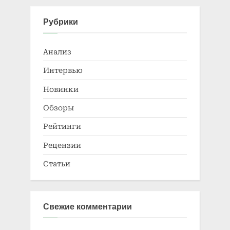
Рубрики
Анализ
Интервью
Новинки
Обзоры
Рейтинги
Рецензии
Статьи
Свежие комментарии