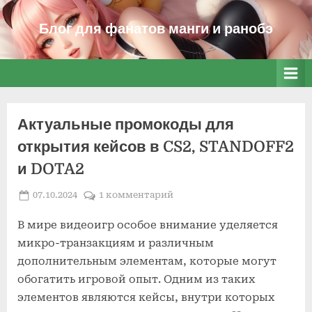
Skip
to
Блог для фанатов манги и ранобэ
content
Главная цель сайта — объединить фанатов японской
культуры и предоставить им информацию о новых и
популярных произведениях манги и ранобэ. В качестве
информационного ресурса, он предоставляет
пользователю возможность быть в курсе всех новинок и
трендов в мире манги и ранобэ.
Актуальные промокоды для
открытия кейсов в CS2, STANDOFF2
и DOTA2
Posted
By
к
07.10.2024
admin
1 комментарий
on
записи
В мире видеоигр особое внимание уделяется
Актуальные
промокоды
микро-транзакциям и различным
для
дополнительным элементам, которые могут
открытия
обогатить игровой опыт. Одним из таких
кейсов
элементов являются кейсы, внутри которых
в