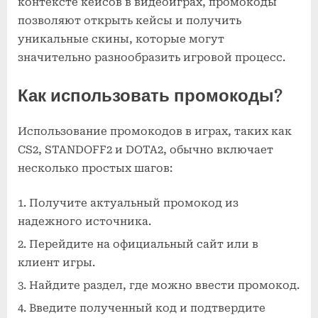
контексте кейсов в видеоиграх, промокоды
позволяют открыть кейсы и получить
уникальные скины, которые могут
значительно разнообразить игровой процесс.
Как использовать промокоды?
Использование промокодов в играх, таких как
CS2, STANDOFF2 и DOTA2, обычно включает
несколько простых шагов:
Получите актуальный промокод из
надежного источника.
Перейдите на официальный сайт или в
клиент игры.
Найдите раздел, где можно ввести промокод.
Введите полученный код и подтвердите