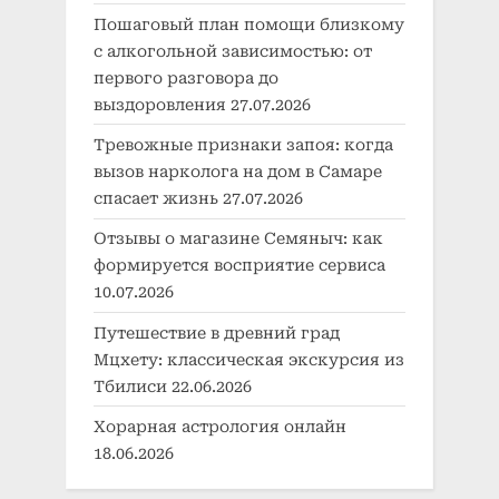
Пошаговый план помощи близкому
с алкогольной зависимостью: от
первого разговора до
выздоровления
27.07.2026
Тревожные признаки запоя: когда
вызов нарколога на дом в Самаре
спасает жизнь
27.07.2026
Отзывы о магазине Семяныч: как
формируется восприятие сервиса
10.07.2026
Путешествие в древний град
Мцхету: классическая экскурсия из
Тбилиси
22.06.2026
Хорарная астрология онлайн
18.06.2026