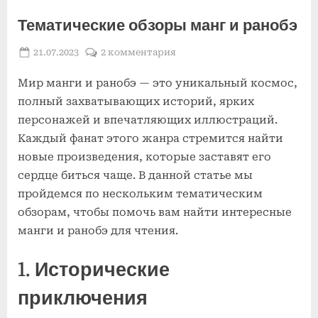
Тематические обзоры манг и ранобэ
Posted
к
21.07.2023
2 комментария
By
on
записи
Мир манги и ранобэ — это уникальный космос,
Тематические
обзоры
полный захватывающих историй, ярких
манг
персонажей и впечатляющих иллюстраций.
и
Каждый фанат этого жанра стремится найти
ранобэ
новые произведения, которые заставят его
сердце биться чаще. В данной статье мы
пройдемся по нескольким тематическим
обзорам, чтобы помочь вам найти интересные
манги и ранобэ для чтения.
1. Исторические
приключения