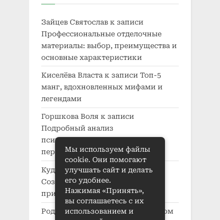
Зайцев Святослав
к записи
Профессиональные отделочные
материалы: выбор, преимущества и
основные характеристики
Киселёва Власта
к записи
Топ-5
манг, вдохновленных мифами и
легендами
Горшкова Воля
к записи
Подробный анализ
психологического развития
Мы используем файлы
персонажей в манге
cookie. Они помогают
Кудряшов Кузьма
к записи
улучшать сайт и делать
его удобнее.
Создание характера в манге:
Нажимая «Принять»,
принципы и приемы
вы соглашаетесь с их
использованием и
Родионова Беата
к записи
Автодом