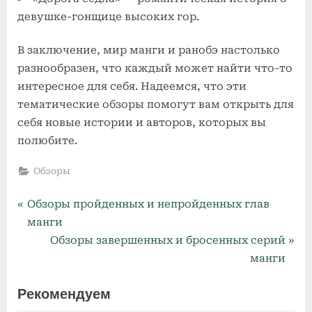
девушке-гонщице высоких гор.
В заключение, мир манги и ранобэ настолько
разнообразен, что каждый может найти что-то
интересное для себя. Надеемся, что эти
тематические обзоры помогут вам открыть для
себя новые истории и авторов, которых вы
полюбите.
Обзоры
P
Навигация
Обзоры пройденных и непройденных глав
r
манги
по
e
N
Обзоры завершенных и бросенных серий
v
e
манги
записям
i
x
Рекомендуем
o
t
u
P