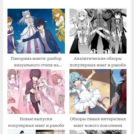
s
o
P
s
o
t
s
:
t
:
Панорама манги: разбор
Аналитические обзоры
визуального стиля на
популярных манг и ранобэ
примере двух шедевров
Новые выпуски
Обзоры самых интересных
популярных манг и ранобэ
манг нового поколения