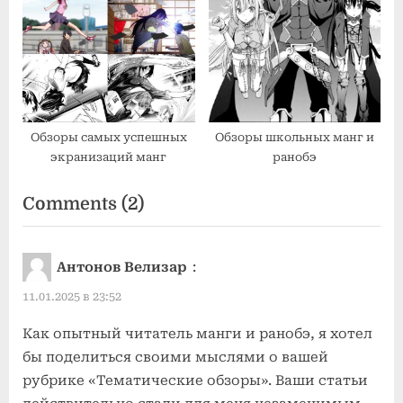
Обзоры самых успешных
Обзоры школьных манг и
экранизаций манг
ранобэ
on
Comments
(2)
“Тематические
обзоры
Антонов Велизар
:
манг
11.01.2025 в 23:52
и
ранобэ”
Как опытный читатель манги и ранобэ, я хотел
бы поделиться своими мыслями о вашей
рубрике «Тематические обзоры». Ваши статьи