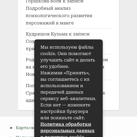
Горшкова Воля
к записи
Подробный анализ
психологического развития
персонажей в манге
Кудряшов Кузьма
к записи
Создание характера в манге:
Мы используем файлы
принципы и приемы
cookie. Они помогают
Родионова Беата
к записи
Автодом
улучшать сайт и делать
его удобнее.
на колесах: где купить в Нижнем
Нажимая «Принять»,
Новгороде
вы соглашаетесь с их
Полякова Алексия
к записи
использованием и
передачей данных
Сравнительные обзоры манг и их
сервису веб-аналитики.
адаптаций в аниме
Если нет — измените
настройки браузера
или покиньте сайт.
Политика обработки
Карта сайта
персональных данных