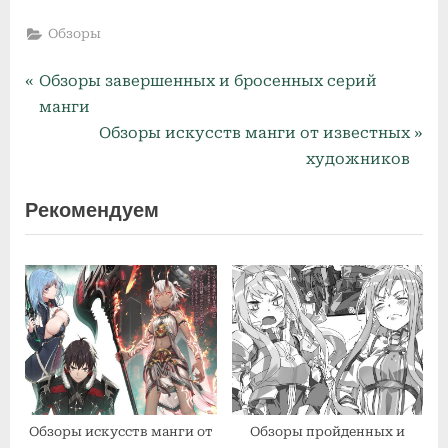
Обзоры
P
Навигация
Обзоры завершенных и бросенных серий
r
манги
по
e
N
Обзоры искусств манги от известных
v
e
художников
записям
i
x
Рекомендуем
o
t
u
P
s
o
P
s
o
t
s
:
t
:
Обзоры искусств манги от
Обзоры пройденных и