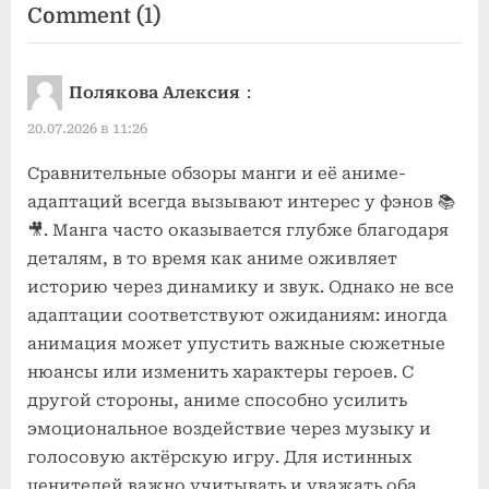
on
Comment
(1)
“Сравнительные
обзоры
Полякова Алексия
:
манг
20.07.2026 в 11:26
и
их
Сравнительные обзоры манги и её аниме-
адаптаций всегда вызывают интерес у фэнов 📚
адаптаций
🎥. Манга часто оказывается глубже благодаря
в
деталям, в то время как аниме оживляет
аниме”
историю через динамику и звук. Однако не все
адаптации соответствуют ожиданиям: иногда
анимация может упустить важные сюжетные
нюансы или изменить характеры героев. С
другой стороны, аниме способно усилить
эмоциональное воздействие через музыку и
голосовую актёрскую игру. Для истинных
ценителей важно учитывать и уважать оба