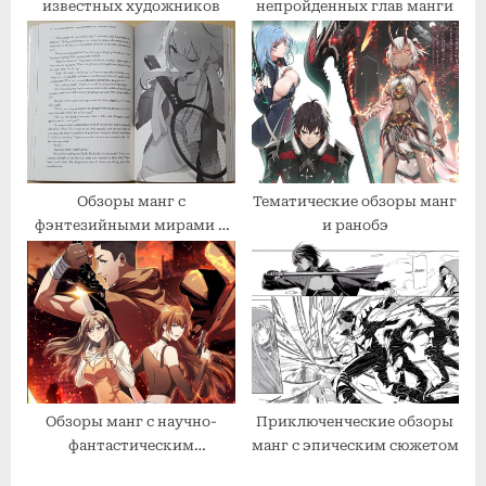
известных художников
непройденных глав манги
Обзоры манг с
Тематические обзоры манг
фэнтезийными мирами и
и ранобэ
магией
Обзоры манг с научно-
Приключенческие обзоры
фантастическим
манг с эпическим сюжетом
сеттингом