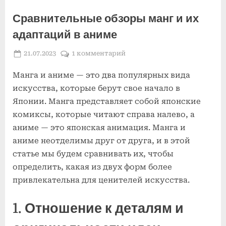
Сравнительные обзоры манг и их
адаптаций в аниме
Posted
к
21.07.2023
1 комментарий
By
on
записи
Манга и аниме — это два популярных вида
Сравнительные
обзоры
искусства, которые берут свое начало в
манг
Японии. Манга представляет собой японские
и
комиксы, которые читают справа налево, а
их
аниме — это японская анимация. Манга и
адаптаций
аниме неотделимы друг от друга, и в этой
в
аниме
статье мы будем сравнивать их, чтобы
определить, какая из двух форм более
привлекательна для ценителей искусства.
1. Отношение к деталям и