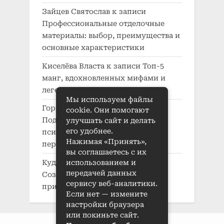
Зайцев Святослав
к записи
Профессиональные отделочные
материалы: выбор, преимущества и
основные характеристики
Киселёва Власта
к записи
Топ-5
манг, вдохновленных мифами и
легендами
Мы используем файлы
Горшкова Воля
к записи
cookie. Они помогают
Подробный анализ
улучшать сайт и делать
его удобнее.
психологического развития
Нажимая «Принять»,
персонажей в манге
вы соглашаетесь с их
Кудряшов Кузьма
к записи
использованием и
передачей данных
Создание характера в манге:
сервису веб-аналитики.
принципы и приемы
Если нет — измените
настройки браузера
или покиньте сайт.