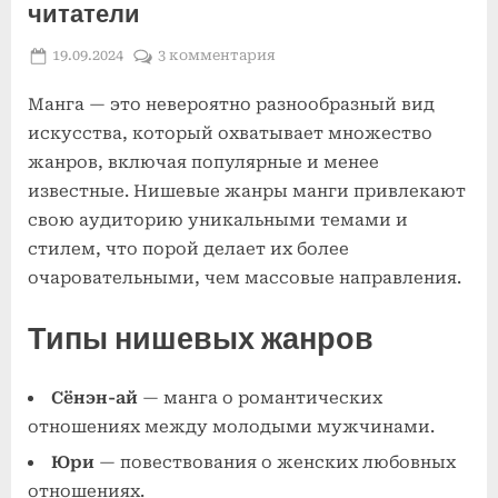
читатели
Posted
By
к
19.09.2024
admin
3 комментария
on
записи
Манга — это невероятно разнообразный вид
Нишевые
жанры
искусства, который охватывает множество
манги
жанров, включая популярные и менее
и
известные. Нишевые жанры манги привлекают
их
свою аудиторию уникальными темами и
читатели
стилем, что порой делает их более
очаровательными, чем массовые направления.
Типы нишевых жанров
Сёнэн-ай
— манга о романтических
отношениях между молодыми мужчинами.
Юри
— повествования о женских любовных
отношениях.