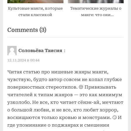
Культовые манги, которые
Тематические журналы о
стали классикой
манге: что они
предлагают?
on
Comments
(3)
“Нишевые
жанры
Соловьёва Таисия
:
манги
12.11.2024 в 00:44
и
их
Читая статью про нишевые жанры манги,
чувствую, будто автор совсем не копал глубже
читатели”
поверхностных стереотипов. 😒 Привязывать
читателей к типам жанров — это как минимум
узколобо. Не все, кто читает сёнэн-ай, мечтают
о большой любви, и не все, кто любит хоррор,
восхищаются только кровью и монстрами. 🙄 И
где упоминание о поджанрах и смешении