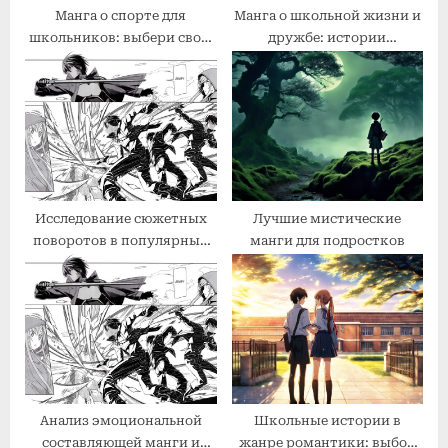
Манга о спорте для
Манга о школьной жизни и
школьников: выбери свою
дружбе: истории
игру
подростков
Исследование сюжетных
Лучшие мистические
поворотов в популярных
манги для подростков
ранобэ
Анализ эмоциональной
Школьные истории в
составляющей манги и
жанре романтики: выбор