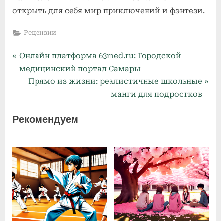
открыть для себя мир приключений и фэнтези.
Рецензии
P
Навигация
Онлайн платформа 63med.ru: Городской
r
медицинский портал Самары
по
e
N
Прямо из жизни: реалистичные школьные
v
e
манги для подростков
записям
i
x
Рекомендуем
o
t
u
P
s
o
P
s
o
t
s
:
t
: