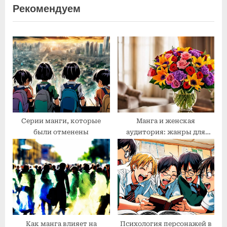
Рекомендуем
i
t
o
P
u
o
s
s
P
t
o
:
s
t
:
Серии манги, которые
Манга и женская
были отменены
аудитория: жанры для
женщин
Как манга влияет на
Психология персонажей в