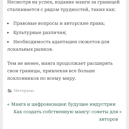
Несмотря на успех, издание манги за границей
сталкивается с рядом трудностей, таких как:
Правовые вопросы и авторские права;
Культурные различия;
Необходимость адаптации сюжетов для
локальных рынков.
Тем не менее, манга продолжает расширять
свои границы, привлекая все больше
поклонников по всему миру.
Интервью
P
Навигация
Манга и цифровизация: будущее индустрии
r
N
Как создать собственную мангу: советы для
по
e
e
авторов
v
x
записям