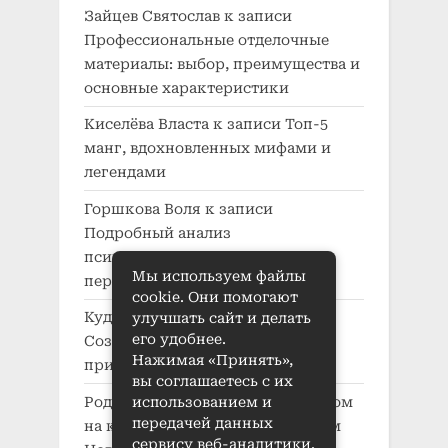
Зайцев Святослав
к записи
Профессиональные отделочные
материалы: выбор, преимущества и
основные характеристики
Киселёва Власта
к записи
Топ-5
манг, вдохновленных мифами и
легендами
Горшкова Воля
к записи
Подробный анализ
психологического развития
Мы используем файлы
персонажей в манге
cookie. Они помогают
Кудряшов Кузьма
к записи
улучшать сайт и делать
его удобнее.
Создание характера в манге:
Нажимая «Принять»,
принципы и приемы
вы соглашаетесь с их
Родионова Беата
к записи
Автодом
использованием и
передачей данных
на колесах: где купить в Нижнем
сервису веб-аналитики.