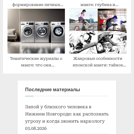
формирование личных
манге: глубина и
идентичностей
сложность
Тематические журналы о
Жанровые особенности
манге: что они
японской манги: тайное
предлагают?
влияние на западную
культуру
Последние материалы
Запой у близкого человека в
Нижнем Новгороде: как распознать
угрозу и когда звонить наркологу
03.08.2026