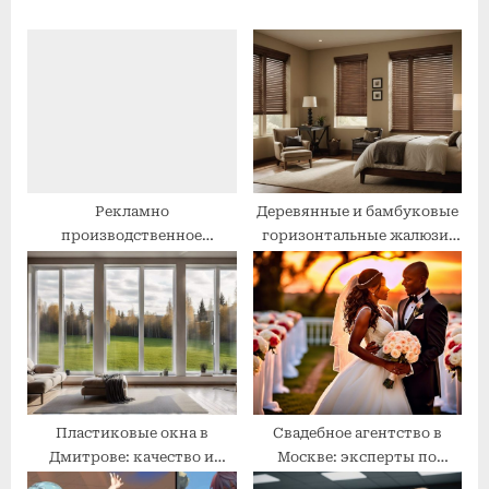
s
P
P
o
o
s
s
t
t
:
:
Рекламно
Деревянные и бамбуковые
производственное
горизонтальные жалюзи:
агентство: эффективное
Премиум качество для
продвижение вашего
вашего интерьера
бизнеса
Пластиковые окна в
Свадебное агентство в
Дмитрове: качество и
Москве: эксперты по
надежность для вашего
организации свадеб под