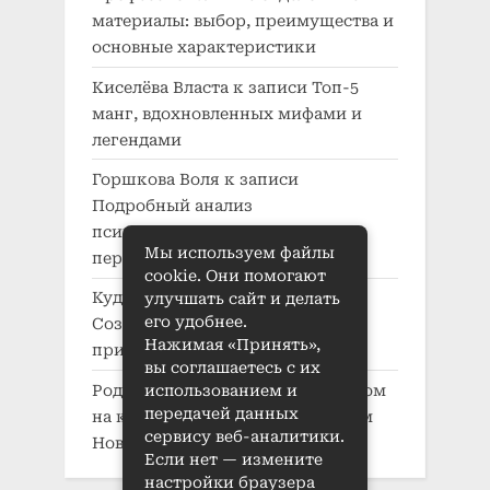
материалы: выбор, преимущества и
основные характеристики
Киселёва Власта
к записи
Топ-5
манг, вдохновленных мифами и
легендами
Горшкова Воля
к записи
Подробный анализ
психологического развития
Мы используем файлы
персонажей в манге
cookie. Они помогают
Кудряшов Кузьма
к записи
улучшать сайт и делать
его удобнее.
Создание характера в манге:
Нажимая «Принять»,
принципы и приемы
вы соглашаетесь с их
Родионова Беата
к записи
Автодом
использованием и
передачей данных
на колесах: где купить в Нижнем
сервису веб-аналитики.
Новгороде
Если нет — измените
настройки браузера