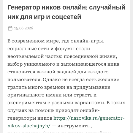
Генератор ников онлайн: случайный
ник для игр и соцсетей
Posted
By
15.06.2026
admin
on
В современном мире, где онлайн-игры,
социальные сети и форумы стали
неотъемлемой частью повседневной жизни,
выбор уникального и запоминающегося ника
становится важной задачей для каждого
пользователя. Однако не всегда есть желание
тратить много времени на придумывание
оригинального имени или страсть к
экспериментам с разными вариантами. В таких
случаях на помощь приходят онлайн-
генераторы ников
https://nazovika.ru/generator-
nikov-sluchajnyh/
— инструменты,