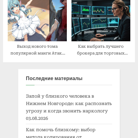
дома
ключ
Выход нового тома
Как выбрать лучшего
популярной манги Атака
брокера для торговых
Титанов вызвал восторг
контрактов на разницу
среди фанатов
(CFD): Полное руководство
Последние материалы
Запой у близкого человека в
Нижнем Новгороде: как распознать
угрозу и когда звонить наркологу
03.08.2026
Как помочь близкому: выбор
метода кодирования от