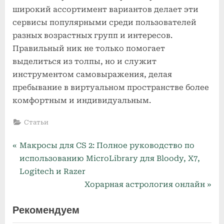
широкий ассортимент вариантов делает эти
сервисы популярными среди пользователей
разных возрастных групп и интересов.
Правильный ник не только помогает
выделиться из толпы, но и служит
инструментом самовыражения, делая
пребывание в виртуальном пространстве более
комфортным и индивидуальным.
Статьи
P
Навигация
Макросы для CS 2: Полное руководство по
r
использованию MicroLibrary для Bloody, X7,
по
e
Logitech и Razer
v
N
Хорарная астрология онлайн
записям
i
e
Рекомендуем
o
x
u
t