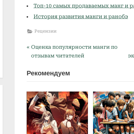
Топ-10 самых продаваемых манг и р
История развития манги и ранобэ
Рецензии
P
Навигация
Оценка популярности манги по
r
отзывам читателей
э
по
e
Рекомендуем
v
записям
i
o
u
s
P
o
s