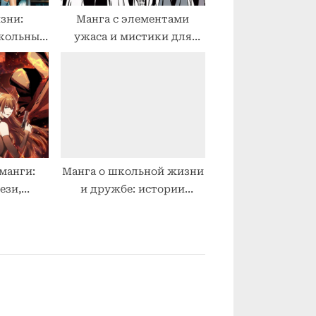
зни:
Манга с элементами
кольные
ужаса и мистики для
ростков
подростков
манги:
Манга о школьной жизни
ези,
и дружбе: истории
и др
подростков