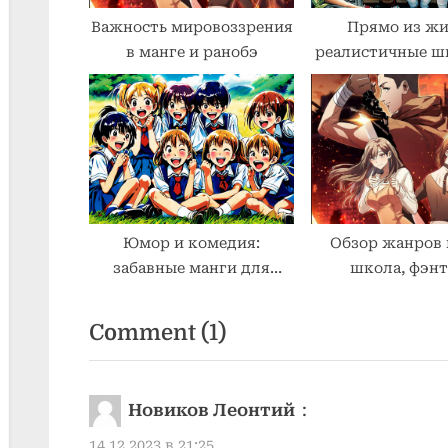
t
Важность мировоззрения
Прямо из жи
в манге и ранобэ
реалистичные ш
:
манги для под
Юмор и комедия:
Обзор жанров 
забавные манги для
школа, фэнт
школьников
романтика 
on
Comment
(1)
“Динамика
продажи
Новиков Леонтий
:
манги
14.12.2023 в 21:25