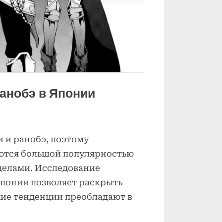
анобэ в Японии
и и ранобэ, поэтому
уются большой популярностью
еделами. Исследование
Японии позволяет раскрыть
кие тенденции преобладают в