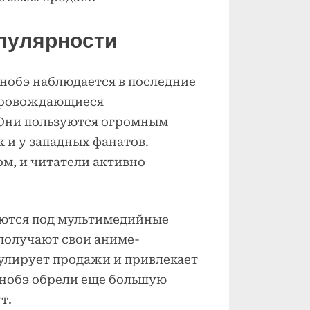
опулярности
нобэ наблюдается в последние
опровождающиеся
 Они пользуются огромным
к и у западных фанатов.
м, и читатели активно
руются под мультимедийные
получают свои аниме-
улирует продажи и привлекает
анобэ обрели еще большую
т.