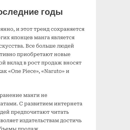
последние годы
янно, и этот тренд сохраняется
гих японцев манга является
скусства. Все больше людей
ктивно приобретают новые
й вклад в рост продаж вносят
к «One Piece», «Naruto» и
транение манги не
тами. С развитием интернета
юдей предпочитают читать
зволяет издательствам достичь
объемы продаж.