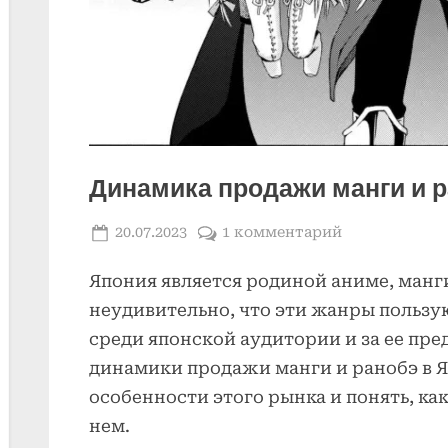
Динамика продажи манги и р
Posted
к
20.07.2023
1 комментарий
By
on
записи
Япония является родиной аниме, манг
Динамика
продажи
неудивительно, что эти жанры польз
манги
среди японской аудитории и за ее пр
и
динамики продажи манги и ранобэ в 
ранобэ
особенности этого рынка и понять, ка
в
нем.
Японии