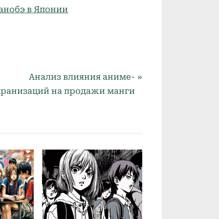
анобэ в Японии
N
Анализ влияния аниме-
e
кранизаций на продажи манги
x
t
P
o
s
t
: