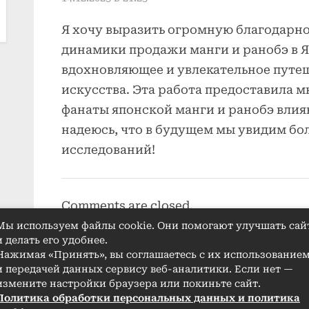
и
Я хочу выразить огромную благодарно
ранобэ
динамики продажи манги и ранобэ в Я
в
вдохновляющее и увлекательное путе
Японии”
искусства. Эта работа предоставила м
фанаты японской манги и ранобэ влия
надеюсь, что в будущем мы увидим бо
исследований!
Comments are closed.
Мы используем файлы cookie. Они помогают улучшать сай
и делать его удобнее.
Нажимая «Принять», вы соглашаетесь с их использование
и передачей данных сервису веб-аналитики. Если нет —
измените настройки браузера или покиньте сайт.
Политика обработки персональных данных и политика